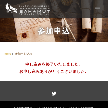
T
o
g
g
l
参加申込
e
n
a
v
i
home
参加申し込み
g
a
申し込みを終了いたしました。
t
お申し込みありがとうございました。
i
o
n
Copyright ©
LIFE is FANTASIA
All Rights Reserved.