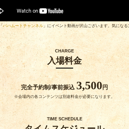
e「
バハムートチャンネル
」にイベント動画が沢山ございます。気になる方
CHARGE
入場料金
3,500
完全予約制/事前振込
円
※会場内の各コンテンツは別途料金が必要になります。
TIME SCHEDULE
タイムスケジュール