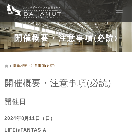
T
o
g
g
l
開催概要・注意事項(必読)
e
n
a
v
i
開催概要・注意事項(必読)
g
a
開催概要・注意事項(必読)
t
i
o
n
開催日
2024年8月11日（日）
LIFEisFANTASIA