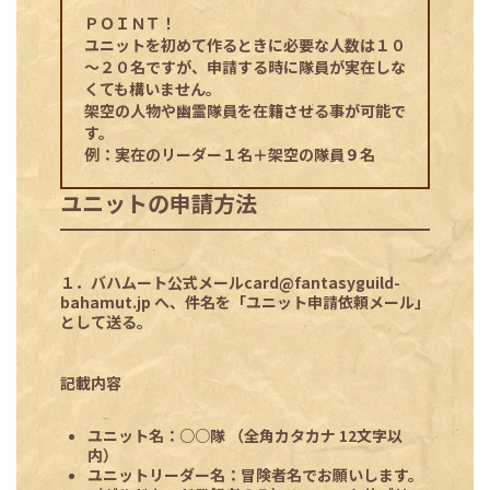
ＰＯＩＮＴ！
ユニットを初めて作るときに必要な人数は１０
～２０名ですが、申請する時に隊員が実在しな
くても構いません。
架空の人物や幽霊隊員を在籍させる事が可能で
す。
例：実在のリーダー１名＋架空の隊員９名
ユニットの申請方法
１．バハムート公式メール
card@fantasyguild-
bahamut.jp
へ、件名を「ユニット申請依頼メール」
として送る。
記載内容
ユニット名
：○○隊 （全角カタカナ 12文字以
内）
ユニットリーダー名
：冒険者名でお願いします。