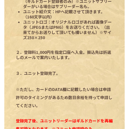
（ギルドカード登録者のみ）※ユニットサブリー
ダーがいる場合はサブリーダー名も。
ユニット紹介文
：HPへ記載させて頂きます。
（160文字以内）
ユニットロゴ
：オリジナルロゴがあれば画像デー
タ（JPEGまたはPNG）をお送りください。（出
来てからお送りして頂いても構いません）※
サイ
ズ250×250
２．登録料1,000円を指定口座へ入金。振込先は折返
しのメールで案内いたします。
３．ユニット登録完了。
※ただし、カードのDATA欄に記載したい場合は申請
許可のタイミングがあるため数日余裕を持って申請し
てください。
登録完了後、ユニットリーダーはギルドカードを再編
集可能となります。※ユニット申請時のみ